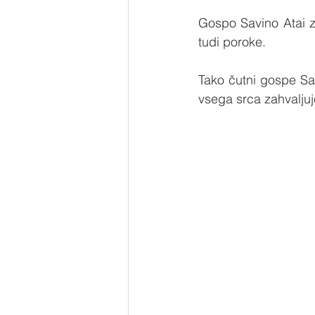
Gospo Savino Atai z
tudi poroke.
Tako čutni gospe Savi
vsega srca zahvalju