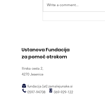
Write a comment...
Namenite 1% vaše
dohodnine " Malim
bolnim junakom", kar vas
nič ne stane
Ustanova Fundacija
za pomoč otrokom
Ilirska cesta 2,
4270 Jesenice
fundacija [at] zamalejunake.si
0597-94708 069-929-122