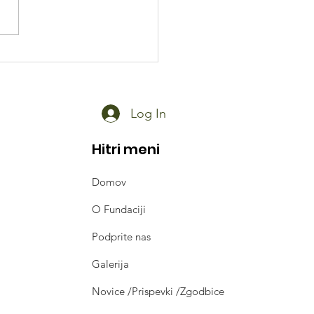
a vsem, ki ste
agali "Malim bolnim
akom"
Log In
Hitri meni
Domov
O Fundaciji
Podprite nas
Galerija
Novice /Prispevki /Zgodbice