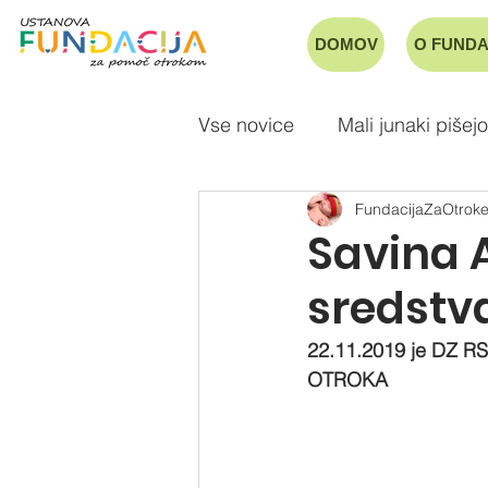
DOMOV
O FUNDA
Vse novice
Mali junaki pišejo
FundacijaZaOtrok
Savina 
sredstva
22.11.2019 je DZ 
OTROKA 