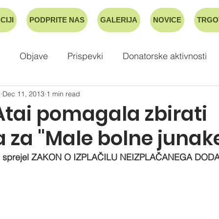
CIJI
PODPRITE NAS
GALERIJA
NOVICE
TRGO
Objave
Prispevki
Donatorske aktivnosti
e
Dec 11, 2013
1 min read
Atai pomagala zbirati
 za "Male bolne junak
RS sprejel ZAKON O IZPLAČILU NEIZPLAČANEGA DOD