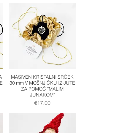
Quick View
A
MASIVEN KRISTALNI SRČEK
E
30 mm V MOŠNJIČKU IZ JUTE
ZA POMOČ ¨MALIM
JUNAKOM"
Price
€17.00