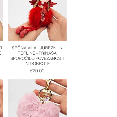
Quick View
I
SRČNA VILA LJUBEZNI IN
E
TOPLINE - PRINAŠA
SPOROČILO POVEZANOSTI
IN DOBROTE
Price
€20.00