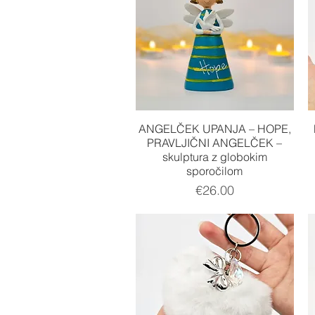
Quick View
ANGELČEK UPANJA – HOPE,
PRAVLJIČNI ANGELČEK –
skulptura z globokim
sporočilom
Price
€26.00