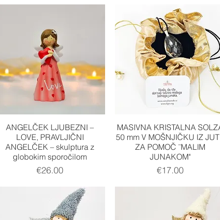
Quick View
Quick View
ANGELČEK LJUBEZNI –
MASIVNA KRISTALNA SOLZ
LOVE, PRAVLJIČNI
50 mm V MOŠNJIČKU IZ JUT
ANGELČEK – skulptura z
ZA POMOČ ¨MALIM
globokim sporočilom
JUNAKOM"
Price
Price
€26.00
€17.00