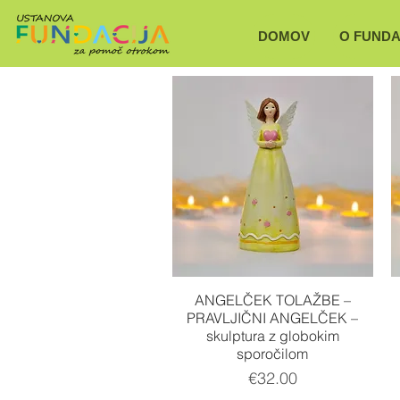
DOMOV
O FUNDA
Quick View
ANGELČEK TOLAŽBE –
PRAVLJIČNI ANGELČEK –
skulptura z globokim
sporočilom
Price
€32.00