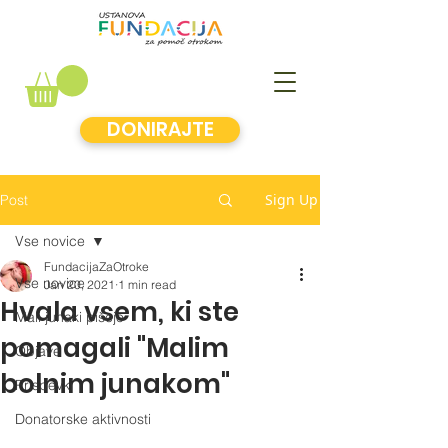
DONIRAJTE
Sign Up
Post
Vse novice
FundacijaZaOtroke
Vse novice
Jan 20, 2021
1 min read
Hvala vsem, ki ste
Mali junaki pišejo
pomagali "Malim
Objave
bolnim junakom"
Prispevki
Donatorske aktivnosti