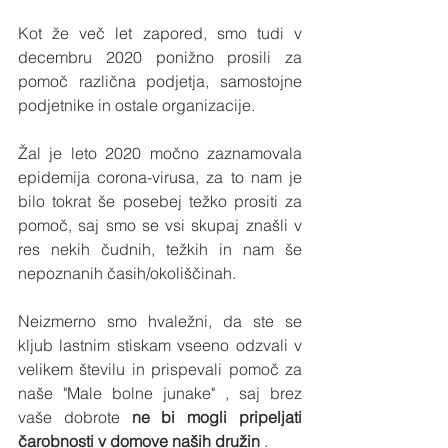
Kot že več let zapored, smo tudi v 
decembru 2020 ponižno prosili za 
pomoč različna podjetja, samostojne 
podjetnike in ostale organizacije. 
Žal je leto 2020 močno zaznamovala 
epidemija corona-virusa, za to nam je 
bilo tokrat še posebej težko prositi za 
pomoč, saj smo se vsi skupaj znašli v 
res nekih čudnih, težkih in nam še 
nepoznanih časih/okoliščinah. 
Neizmerno smo hvaležni, da ste se 
kljub lastnim stiskam vseeno odzvali v 
velikem številu in prispevali pomoč za 
naše "Male bolne junake" , saj brez 
vaše dobrote 
ne bi mogli pripeljati 
čarobnosti v domove naših družin
 . 