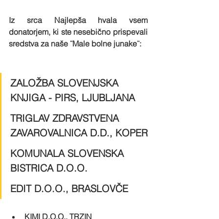
Iz srca Najlepša hvala vsem 
donatorjem, ki ste nesebično prispevali 
sredstva za naše ¨Male bolne junake¨:
ZALOŽBA SLOVENJSKA 
KNJIGA - PIRS, LJUBLJANA
TRIGLAV ZDRAVSTVENA 
ZAVAROVALNICA D.D., KOPER
KOMUNALA SLOVENSKA 
BISTRICA D.O.O.
EDIT D.O.O., BRASLOVČE
KIMI D.O.O., TRZIN