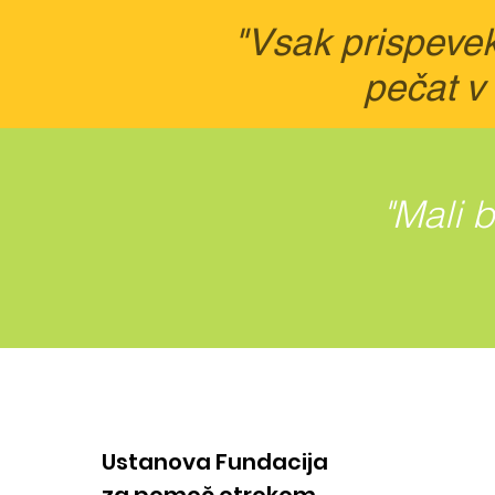
"Vsak prispevek
pečat v 
"Mali 
Ustanova Fundacija