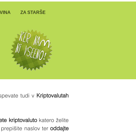
VINA
ZA STARŠE
ispevate tudi v
Kriptovalutah
ete kriptovaluto
katero želite
prepišite naslov ter
oddajte