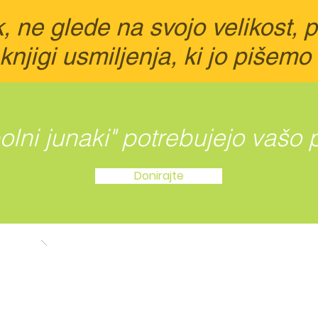
, ne glede na svojo velikost, 
knjigi usmiljenja, ki jo pišemo
bolni junaki" potrebujejo vašo
Donirajte