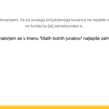
iptovalutami, če pa svojega priljubljenega kovanca ne najdete 
na fundacija [at] zamalejunake.si .
torjem se v imenu "Malih bolnih junakov" najlepše zah