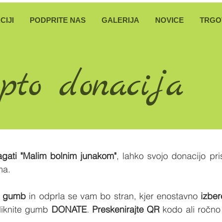
CIJI
PODPRITE NAS
GALERIJA
NOVICE
TRGO
pto donacija
gati "Malim bolnim junakom"
,
lahko svojo donacijo pr
ma.
ji gumb
in odprla se vam bo stran, kjer enostavno
izber
liknite gumb
DONATE
.
Preskenirajte QR
kodo ali ročno 