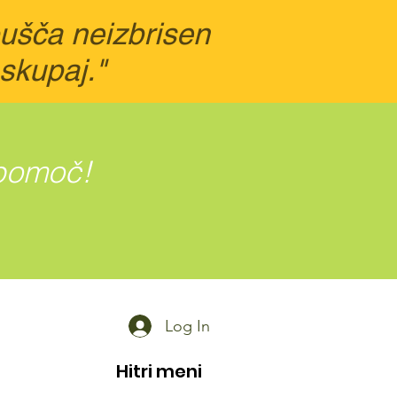
pušča neizbrisen
 skupaj."
 pomoč!
Log In
Hitri meni