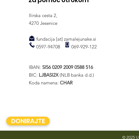
za pomoč otrokom
Ilirska cesta 2,
4270 Jesenice
fundacija [at] zamalejunake.si
0597-94708 069-929-122
IBAN:
SI56 0209 2009 0588 516
BIC:
LJBASI2X
(NLB banka d.d.)
Koda namena:
CHAR
DONIRAJTE
© 2025