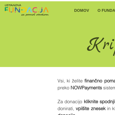
DOMOV
O FUNDA
Kri
Vsi, ki želite
finančno poma
preko
NOWPayments
siste
Za donacijo
kliknite spodn
donirati,
vpišite znesek
in k