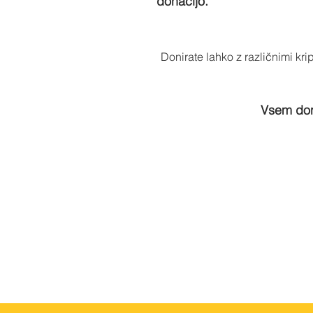
donacijo.
Donirate lahko z različnimi kr
Vsem dona