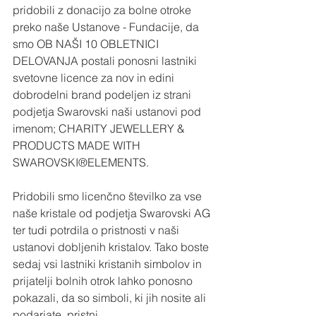
pridobili z donacijo za bolne otroke 
preko naše Ustanove - Fundacije, da 
smo OB NAŠI 10 OBLETNICI 
DELOVANJA postali ponosni lastniki 
svetovne licence za nov in edini 
dobrodelni brand podeljen iz strani 
podjetja Swarovski naši ustanovi pod 
imenom; CHARITY JEWELLERY & 
PRODUCTS MADE WITH 
SWAROVSKI®ELEMENTS.
Pridobili smo licenčno številko za vse 
naše kristale od podjetja Swarovski AG 
ter tudi potrdila o pristnosti v naši 
ustanovi dobljenih kristalov. Tako boste 
sedaj vsi lastniki kristanih simbolov in 
prijatelji bolnih otrok lahko ponosno 
pokazali, da so simboli, ki jih nosite ali 
podarjate, pristni.