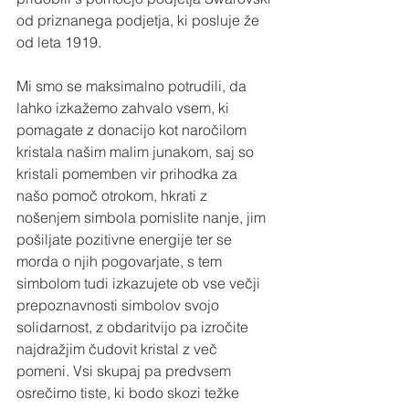
od priznanega podjetja, ki posluje že 
od leta 1919.
Mi smo se maksimalno potrudili, da 
lahko izkažemo zahvalo vsem, ki 
pomagate z donacijo kot naročilom 
kristala našim malim junakom, saj so 
kristali pomemben vir prihodka za 
našo pomoč otrokom, hkrati z 
nošenjem simbola pomislite nanje, jim 
pošiljate pozitivne energije ter se 
morda o njih pogovarjate, s tem 
simbolom tudi izkazujete ob vse večji 
prepoznavnosti simbolov svojo 
solidarnost, z obdaritvijo pa izročite 
najdražjim čudovit kristal z več 
pomeni. Vsi skupaj pa predvsem 
osrečimo tiste, ki bodo skozi težke 