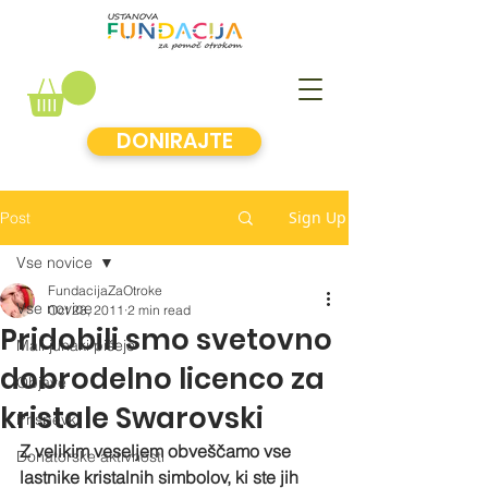
DONIRAJTE
Sign Up
Post
Vse novice
FundacijaZaOtroke
Vse novice
Oct 28, 2011
2 min read
Pridobili smo svetovno
Mali junaki pišejo
dobrodelno licenco za
Objave
kristale Swarovski
Prispevki
Z velikim veseljem obveščamo vse 
Donatorske aktivnosti
lastnike kristalnih simbolov, ki ste jih 