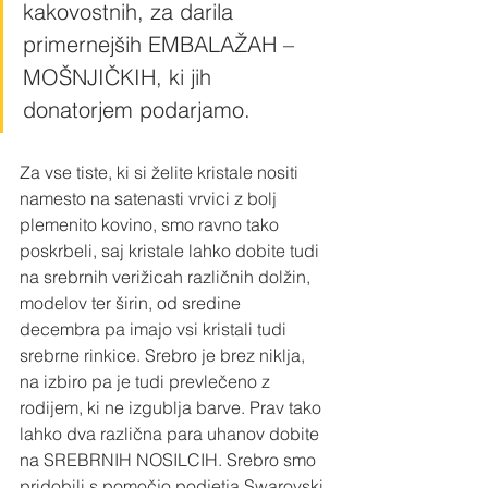
kakovostnih, za darila 
primernejših EMBALAŽAH – 
MOŠNJIČKIH, ki jih 
donatorjem podarjamo.
Za vse tiste, ki si želite kristale nositi 
namesto na satenasti vrvici z bolj 
plemenito kovino, smo ravno tako 
poskrbeli, saj kristale lahko dobite tudi 
na srebrnih verižicah različnih dolžin, 
modelov ter širin, od sredine 
decembra pa imajo vsi kristali tudi 
srebrne rinkice. Srebro je brez niklja, 
na izbiro pa je tudi prevlečeno z 
rodijem, ki ne izgublja barve. Prav tako 
lahko dva različna para uhanov dobite 
na SREBRNIH NOSILCIH. Srebro smo 
pridobili s pomočjo podjetja Swarovski 