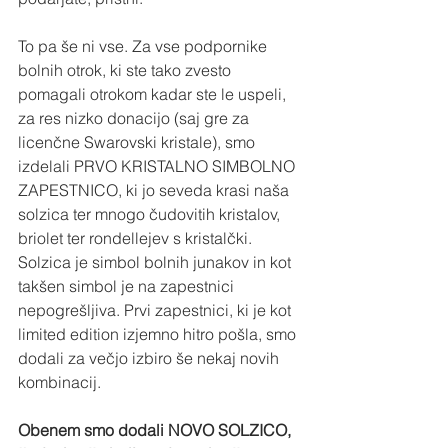
To pa še ni vse. Za vse podpornike 
bolnih otrok, ki ste tako zvesto 
pomagali otrokom kadar ste le uspeli, 
za res nizko donacijo (saj gre za 
licenčne Swarovski kristale), smo 
izdelali PRVO KRISTALNO SIMBOLNO 
ZAPESTNICO, ki jo seveda krasi naša 
solzica ter mnogo čudovitih kristalov, 
briolet ter rondellejev s kristalčki. 
Solzica je simbol bolnih junakov in kot 
takšen simbol je na zapestnici 
nepogrešljiva. Prvi zapestnici, ki je kot 
limited edition izjemno hitro pošla, smo 
dodali za večjo izbiro še nekaj novih 
kombinacij.
Obenem smo dodali NOVO SOLZICO, 