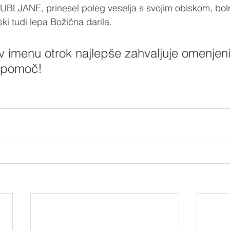
LJANE, prinesel poleg veselja s svojim obiskom, boln
ki tudi lepa Božična darila.  
v imenu otrok najlepše zahvaljuje omenjen
 pomoč!  