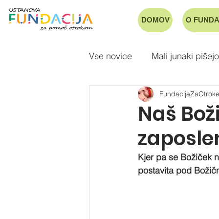
DOMOV
O FUNDA
Vse novice
Mali junaki pišejo
FundacijaZaOtrok
Naš Bož
zaposle
Kjer pa se Božiček n
postavita pod Božič