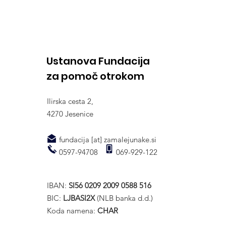
bolnemu junaku"
pomagate tudi sebi
Ustanova Fundacija
za pomoč otrokom
Ilirska cesta 2,
4270 Jesenice
fundacija [at] zamalejunake.si
0597-94708 069-929-122
IBAN:
SI56 0209 2009 0588 516
BIC:
LJBASI2X
(NLB banka d.d.)
Koda namena:
CHAR