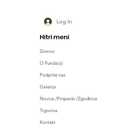
umanitarno Fondacijo
i Korak¨ iz Srbije
Log In
Hitri meni
Domov
O Fundaciji
Podprite nas
Galerija
Novice /Prispevki /Zgodbice
Trgovina
Kontakt