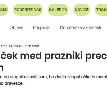
CIJI
PODPRITE NAS
GALERIJA
NOVICE
TRGO
Objave
Prispevki
Donatorske aktivnosti
e
Dec 14, 2004
1 min read
iček med prazniki prec
n
e bo utegnil ustaviti sam, bo darila zaupal očku in mami
no drevesce. 