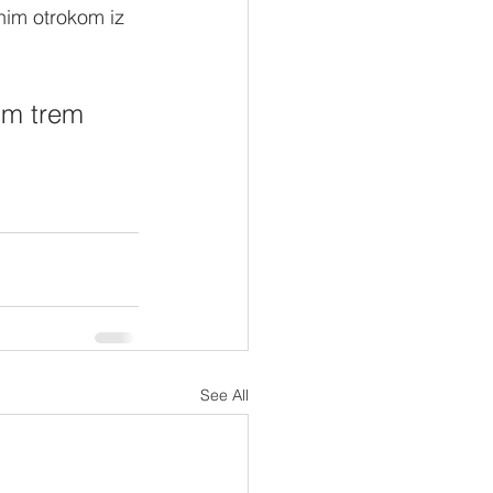
im otrokom iz 
im trem 
See All