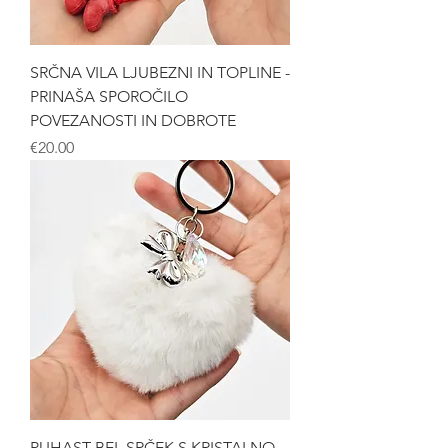
SRČNA VILA LJUBEZNI IN TOPLINE -
PRINAŠA SPOROČILO
POVEZANOSTI IN DOBROTE
Price
€20.00
PUHAST BEL SRČEK S KRISTALNO