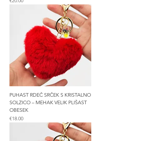
Price
€20.00
PUHAST RDEČ SRČEK S KRISTALNO
SOLZICO – MEHAK VELIK PLIŠAST
OBESEK
Price
€18.00