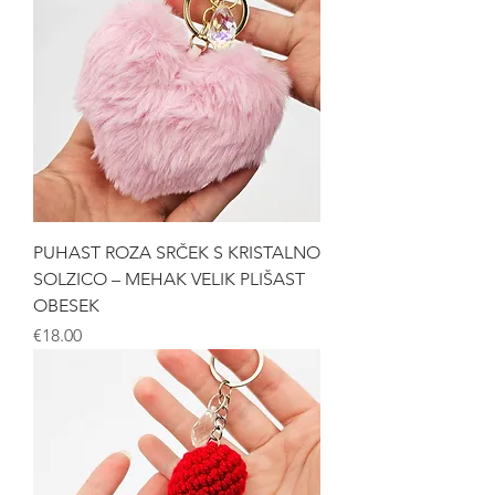
PUHAST ROZA SRČEK S KRISTALNO
SOLZICO – MEHAK VELIK PLIŠAST
OBESEK
Price
€18.00