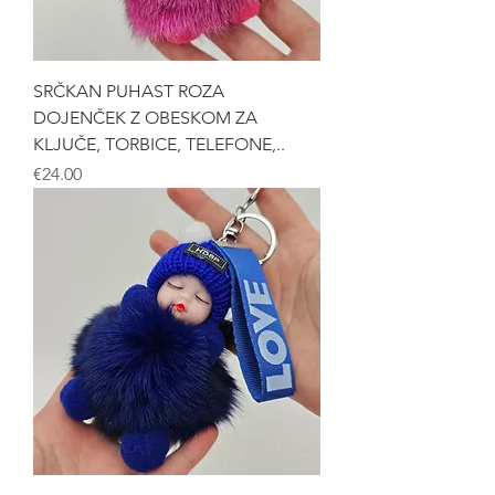
SRČKAN PUHAST ROZA
DOJENČEK Z OBESKOM ZA
KLJUČE, TORBICE, TELEFONE,..
Price
€24.00