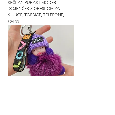
SRČKAN PUHAST MODER
DOJENČEK Z OBESKOM ZA
KLJUČE, TORBICE, TELEFONE,..
Price
€24.00
SRČKAN PUHAST VIJOLA
DOJENČEK Z OBESKOM ZA
KLJUČE, TORBICE, TELEFONE,..