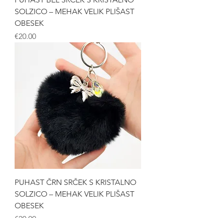
SOLZICO – MEHAK VELIK PLIŠAST
OBESEK
Price
€20.00
PUHAST ČRN SRČEK S KRISTALNO
SOLZICO – MEHAK VELIK PLIŠAST
OBESEK