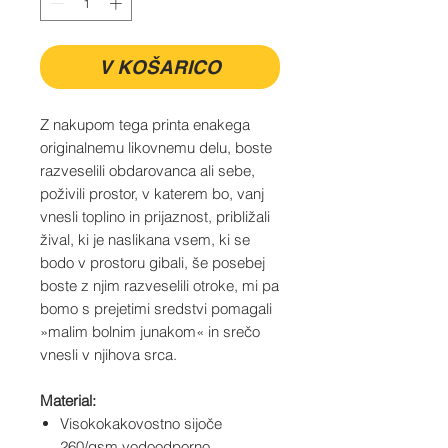
V KOŠARICO
Z nakupom tega printa enakega
originalnemu likovnemu delu, boste
razveselili obdarovanca ali sebe,
poživili prostor, v katerem bo, vanj
vnesli toplino in prijaznost, približali
žival, ki je naslikana vsem, ki se
bodo v prostoru gibali, še posebej
boste z njim razveselili otroke, mi pa
bomo s prejetimi sredstvi pomagali
»malim bolnim junakom« in srečo
vnesli v njihova srca.
Material:
Visokokakovostno sijoče
260/gsm vodoodporno