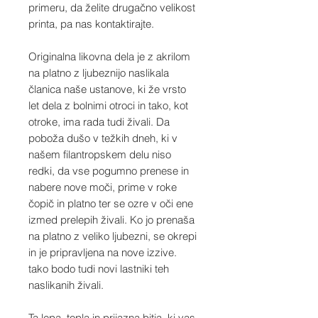
primeru, da želite drugačno velikost
printa, pa nas kontaktirajte.
Originalna likovna dela je z akrilom
na platno z ljubeznijo naslikala
članica naše ustanove, ki že vrsto
let dela z bolnimi otroci in tako, kot
otroke, ima rada tudi živali. Da
poboža dušo v težkih dneh, ki v
našem filantropskem delu niso
redki, da vse pogumno prenese in
nabere nove moči, prime v roke
čopič in platno ter se ozre v oči ene
izmed prelepih živali. Ko jo prenaša
na platno z veliko ljubezni, se okrepi
in je pripravljena na nove izzive.
tako bodo tudi novi lastniki teh
naslikanih živali.
Ta lepa, topla in prijazna bitja, ki vas