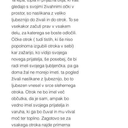
gledajo s svojimi živahnimi očki v
prostor, so naslikana z veliko
ljubeznijo do živali in do otrok. To se
vsekakor začuti prav v vsakem
delu, za katerega se boste odločili.
Očke otrok ( tudi tistih, ki še niso
popolnoma izgubili otroka v sebi)
kar zažarijo, ko vidijo svojega
novega prijatelja, še posebej, če bi
radi imeli svojega ljubljenčka. pa ga
doma žal ne morejo imeti. ta pogled
živali naslikane z ljubeznijo, bo to
ljubezen vnesel v srce slehernega
otroka. Otrok ne bo imel več
občutka, da je sam, ampak bo
vedno imel svojega prijatelja in
varuha, ki ga bo čuval in mu vlival
moč ter toplino. Zagotovo se za
vsakega otroka najde primerna