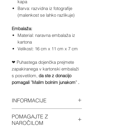
kapa
Barva: razvidna iz fotografije
(malenkost se lahko razlikuje)
Embalaža:
Material: naravna embalaža iz
kartona
Velikost: 16 cm x 11 cm x 7 cm
❤ Puhastega dojenčka prejmete
zapakiranega v kartonski embalaži
s posvetilom,
da ste z donacijo
pomagali ¨Malim bolnim junakom¨ .
INFORMACIJE
Vsi izdelki so na zalogi.
POMAGAJTE Z
Odposlali jih bomo
NAROČILOM
najkasneje v roku treh