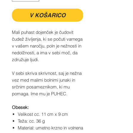
V KOŠARICO
Mali puhast dojenček je čudovit
čudež življenja, ki se počuti varnega
v vašem naročju, poln je nežnosti in
nedolžnosti, a ima v sebi moč, da
združuje ljudi.
V sebi skriva skrivnost, saj je nežna
vez med malimi bolnimi junaki in
srčnim posameznikom, ki mu
pomaga. Ime mu je PUHEC.
Obesek:
Velikost cc. 11 cm x 9 cm
Teža: cc. 36 g
Material: umetno krzno in volnena