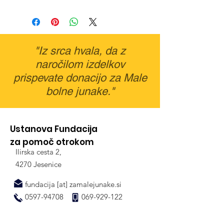
Z naročilom tega izdelka
delovnih dneh.
prispevate donacijo za
Cena poštnine je 4,30€ ne
"Malega bolnega junaka".
glede na število izbranih
Iz ❤ HVALA!
izdelkov.
"Iz srca hvala, da z
naročilom izdelkov
prispevate donacijo za Male
bolne junake."
Ustanova Fundacija
za pomoč otrokom
Ilirska cesta 2,
4270 Jesenice
fundacija [at] zamalejunake.si
0597-94708
069-929-122