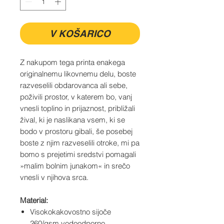
V KOŠARICO
Z nakupom tega printa enakega
originalnemu likovnemu delu, boste
razveselili obdarovanca ali sebe,
poživili prostor, v katerem bo, vanj
vnesli toplino in prijaznost, približali
žival, ki je naslikana vsem, ki se
bodo v prostoru gibali, še posebej
boste z njim razveselili otroke, mi pa
bomo s prejetimi sredstvi pomagali
»malim bolnim junakom« in srečo
vnesli v njihova srca.
Material:
Visokokakovostno sijoče
260/gsm vodoodporno