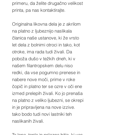
primeru, da želite drugačno velikost
printa, pa nas kontaktirajte.
Originalna likovna dela je z akrilom
na platno z ljubeznijo naslikala
članica naše ustanove, ki že vrsto
let dela z bolnimi otroci in tako, kot
otroke, ima rada tudi živali. Da
poboža dušo v težkih dneh, ki v
našem filantropskem delu niso
redki, da vse pogumno prenese in
nabere nove moči, prime v roke
čopič in platno ter se ozre v oči ene
izmed prelepih živali. Ko jo prenaša
na platno z veliko ljubezni, se okrepi
in je pripravljena na nove izzive.
tako bodo tudi novi lastniki teh
naslikanih živali.
Ta lepa, topla in prijazna bitja, ki vas