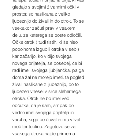
gledajo s svojimi živahnimi očki v
prostor, so naslikana z veliko
ljubeznijo do živali in do otrok. To se
vsekakor začuti prav v vsakem
delu, za katerega se boste odločili.
Očke otrok ( tudi tistih, ki še niso
popolnoma izgubili otroka v sebi)
kar zažarijo, ko vidijo svojega
novega prijatelja, še posebej, če bi
radi imeli svojega ljubljenčka. pa ga
doma žal ne morejo imeti. ta pogled
živali naslikane z ljubeznijo, bo to
ljubezen vnesel v srce slehernega
otroka. Otrok ne bo imel več
občutka, da je sam, ampak bo
vedno imel svojega prijatelja in
varuha, ki ga bo čuval in mu vlival
moč ter toplino. Zagotovo se za
vsakega otroka najde primerna