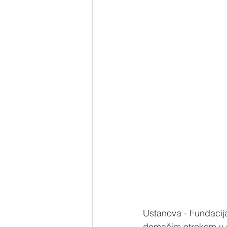
Ustanova - Fundacija
domačim otrokom v st