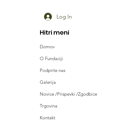
agali "Malim bolnim
akom"
Log In
Hitri meni
Domov
O Fundaciji
Podprite nas
Galerija
Novice /Prispevki /Zgodbice
Trgovina
Kontakt