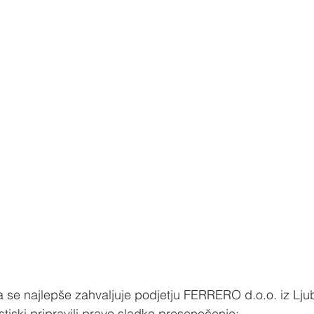
 se najlepše zahvaljuje podjetju FERRERO d.o.o. iz Ljubl
iski pripravili pravo sladko presenečenje; 