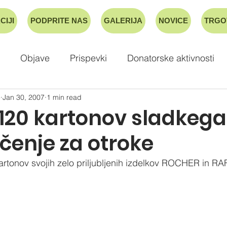
CIJI
PODPRITE NAS
GALERIJA
NOVICE
TRGO
Objave
Prispevki
Donatorske aktivnosti
e
Jan 30, 2007
1 min read
 120 kartonov sladkega
čenje za otroke
kartonov svojih zelo priljubljenih izdelkov ROCHER in R