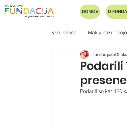
DOMOV
O FUNDA
Vse novice
Mali junaki pišejo
FundacijaZaOtrok
Podarili
presene
Podarili so kar 120 