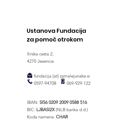
dohodnine " Malim
bolnim junakom", kar vas
nič ne stane
Ustanova Fundacija
za pomoč otrokom
Ilirska cesta 2,
4270 Jesenice
fundacija [at] zamalejunake.si
0597-94708 069-929-122
IBAN:
SI56 0209 2009 0588 516
BIC:
LJBASI2X
(NLB banka d.d.)
Koda namena:
CHAR