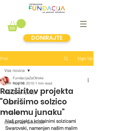
DONIRAJTE
Sign Up
Post
Vse novice
FundacijaZaOtroke
Vse novice
Aug 16, 2010
1 min read
Razširitev projekta
Mali junaki pišejo
"Obrišimo solzico
Objave
malemu junaku"
Prispevki
Naš projekt s kristalnimi solzicami 
Donatorske aktivnosti
Swarovski, namenjen našim malim 