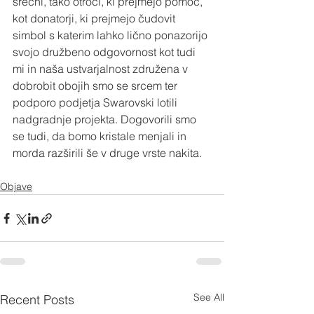
srečni, tako otroci, ki prejmejo pomoč, 
kot donatorji, ki prejmejo čudovit 
simbol s katerim lahko lično ponazorijo 
svojo družbeno odgovornost kot tudi 
mi in naša ustvarjalnost združena v 
dobrobit obojih smo se srcem ter 
podporo podjetja Swarovski lotili 
nadgradnje projekta. Dogovorili smo 
se tudi, da bomo kristale menjali in 
morda razširili še v druge vrste nakita.
Objave
See All
Recent Posts