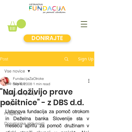
DONIRAJTE
Sign Up
Post
Vse novice
FundacijaZaOtroke
Vse novice
Sep 8, 2008
1 min read
"Naj doživijo prave
Mali junaki pišejo
počitnice" - z DBS d.d.
Objave
Ustanova fundacija za pomoč otrokom 
Prispevki
in Deželna banka Slovenije sta v 
Donatorske aktivnosti
mesecu aprilu za pomoč družinam v 