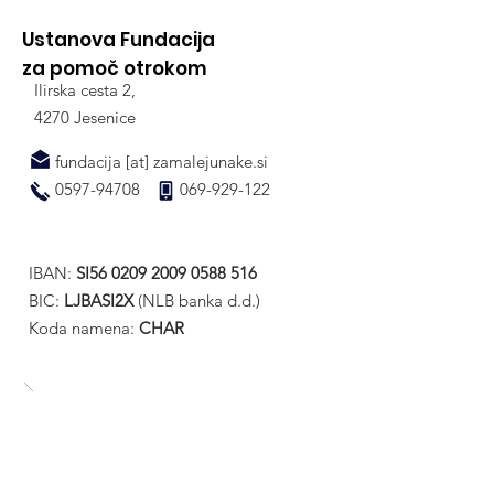
junakom" v letu 2022
Ustanova Fundacija
za pomoč otrokom
Ilirska cesta 2,
4270 Jesenice
fundacija [at] zamalejunake.si
0597-94708
069-929-122
IBAN:
SI56
0209 2009 0588 516
BIC:
LJBASI2X
(NLB banka d.d.)
Koda namena:
CHAR