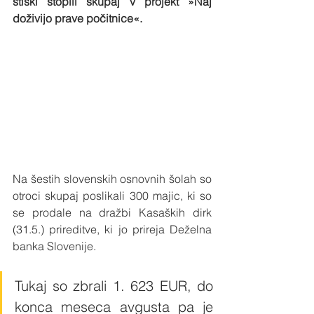
stiski stopili skupaj v projekt »Naj 
doživijo prave počitnice«.
Na šestih slovenskih osnovnih šolah so 
otroci skupaj poslikali 300 majic, ki so 
se prodale na dražbi Kasaških dirk 
(31.5.) prireditve, ki jo prireja Deželna 
banka Slovenije. 
Tukaj so zbrali 1. 623 EUR, do 
konca meseca avgusta pa je 