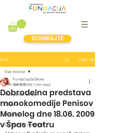
DONIRAJTE
Sign Up
Post
Vse novice
FundacijaZaOtroke
Vse novice
Jun 3, 2009
1 min read
Dobrodelna predstava
Mali junaki pišejo
monokomedije Penisov
Objave
Monolog dne 18.06. 2009
Prispevki
v Špas Teatru
Donatorske aktivnosti