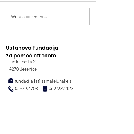
Write a comment...
Hvala vsem, ki ste se
Hvala vsem, ki
odzvali naši prošnji za
pomagali "Ma
pomoč "Malim bolnim
bolnim junak
junakom" v letu 2022
Ustanova Fundacija
za pomoč otrokom
Ilirska cesta 2,
4270 Jesenice
fundacija [at] zamalejunake.si
0597-94708
069-929-122
IBAN:
SI56
0209 2009 0588 516
BIC:
LJBASI2X
(NLB banka d.d.)
Koda namena:
CHAR